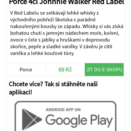
Porce 4cl Johnnie Walker Red Label
V Red Labelu se setkávají lehké whisky z
východního pobřeží Skotska s parádně
nakouřenými kousky ze západu. Whisky si vás získá
bohatou chutí s jemným nádechem moře, koření,
ovoce v čele s jablky a hruškami v doprovodu
skořice, pepře a sladké vanilky. V závěru je cítit
vanilka a lehké kouřové tóny
69 Kč
Porce
JÍT DO E-SHOPU
Chcete více? Tak si stáhněte naší
aplikaci!