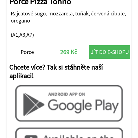
Porce Pizza Tonno
Rajčatové sugo, mozzarela, tuňák, červená cibule,
oregano
(A1,A3,A7)
269 Kč
Porce
JÍT DO E-SHOPU
Chcete více? Tak si stáhněte naší
aplikaci!