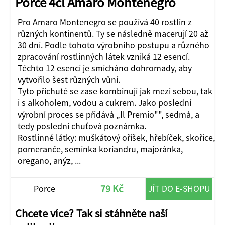
Porce 4cl Amaro Montenegro
Pro Amaro Montenegro se používá 40 rostlin z
různých kontinentů. Ty se následně macerují 20 až
30 dní. Podle tohoto výrobního postupu a různého
zpracování rostlinných látek vzniká 12 esencí.
Těchto 12 esencí je smícháno dohromady, aby
vytvořilo šest různých vůní.
Tyto příchutě se zase kombinují jak mezi sebou, tak
i s alkoholem, vodou a cukrem. Jako poslední
výrobní proces se přidává „Il Premio"", sedmá, a
tedy poslední chuťová poznámka.
Rostlinné látky: muškátový oříšek, hřebíček, skořice,
pomeranče, semínka koriandru, majoránka,
oregano, anýz, ...
79 Kč
Porce
JÍT DO E-SHOPU
Chcete více? Tak si stáhněte naší