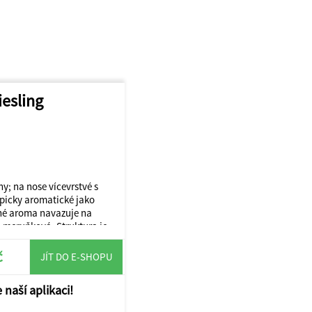
iesling
ny; na nose vícevrstvé s
picky aromatické jako
cné aroma navazuje na
a meruňková. Struktura je
a kouřovým charakter,
pikantní ovocitosti.
č
JÍT DO E-SHOPU
 naší aplikaci!