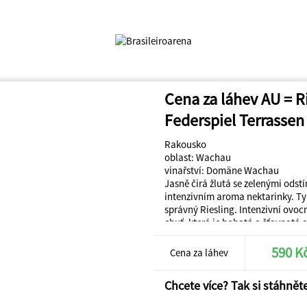
Cena za láhev AU = R
Federspiel Terrassen
Rakousko
oblast: Wachau
vinařství: Domäne Wachau
Jasně čirá žlutá se zelenými odstí
intenzivním aroma nektarinky. Ty
správný Riesling. Intenzivní ovo
chuť, která je bohatá a šťavnatá 
elegantní s jemnou minerálností 
který je vyvážený díky kyselosti a 
590 K
Cena za láhev
Chcete více? Tak si stáhněte