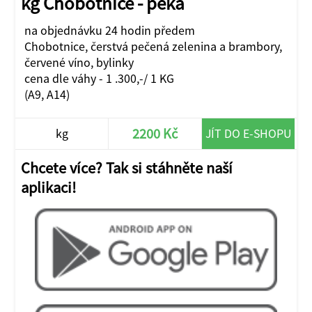
kg Chobotnice - peka
na objednávku 24 hodin předem
Chobotnice, čerstvá pečená zelenina a brambory,
červené víno, bylinky
cena dle váhy - 1 .300,-/ 1 KG
(A9, A14)
2200 Kč
kg
JÍT DO E-SHOPU
Chcete více? Tak si stáhněte naší
aplikaci!