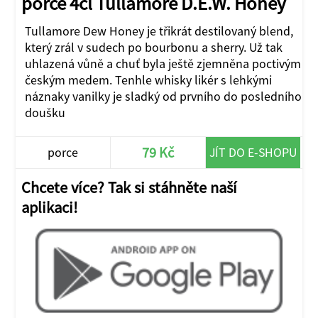
porce 4cl Tullamore D.E.W. Honey
Tullamore Dew Honey je třikrát destilovaný blend,
který zrál v sudech po bourbonu a sherry. Už tak
uhlazená vůně a chuť byla ještě zjemněna poctivým
českým medem. Tenhle whisky likér s lehkými
náznaky vanilky je sladký od prvního do posledního
doušku
79 Kč
porce
JÍT DO E-SHOPU
Chcete více? Tak si stáhněte naší
aplikaci!