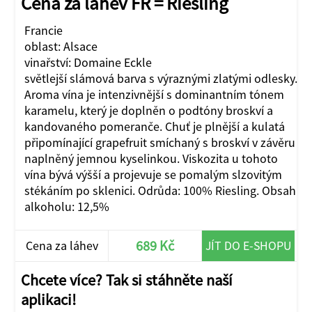
Cena za láhev FR = Riesling
Francie
oblast: Alsace
vinařství: Domaine Eckle
světlejší slámová barva s výraznými zlatými odlesky.
Aroma vína je intenzivnější s dominantním tónem
karamelu, který je doplněn o podtóny broskví a
kandovaného pomeranče. Chuť je plnější a kulatá
připomínající grapefruit smíchaný s broskví v závěru
naplněný jemnou kyselinkou. Viskozita u tohoto
vína bývá výšší a projevuje se pomalým slzovitým
stékáním po sklenici. Odrůda: 100% Riesling. Obsah
alkoholu: 12,5%
689 Kč
Cena za láhev
JÍT DO E-SHOPU
Chcete více? Tak si stáhněte naší
aplikaci!