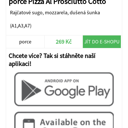
porce Pizza Al Prosciutto Cotto
Rajčatové sugo, mozzarela, dušená šunka
(A1,A3,A7)
269 Kč
porce
JÍT DO E-SHOPU
Chcete více? Tak si stáhněte naší
aplikaci!