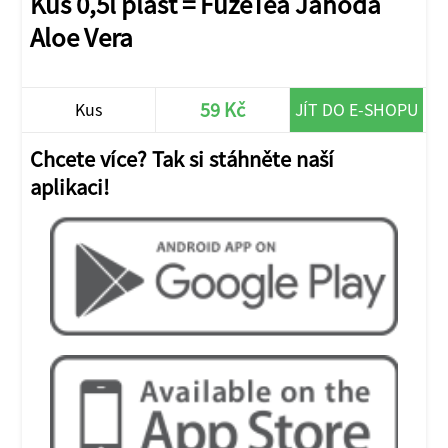
Kus 0,5l plast = FuzeTea Jahoda
Aloe Vera
59 Kč
Kus
JÍT DO E-SHOPU
Chcete více? Tak si stáhněte naší
aplikaci!