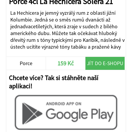
Porce 4cl La Hechicera Solera 21
La Hechicera je jemný vyzrálý rum z oblasti jižní
Kolumbie. Jedná se o směs rumů dvanácti až
jednadvacetiletých, která zraje v sudech z bílého
amerického dubu. Můžete tak očekávat hluboký
dřevitý rum s tóny typickými pro Karibik, následně v
ústech ucítíte výrazné tóny tabáku a pražené kávy
159 Kč
Porce
JÍT DO E-SHOPU
Chcete více? Tak si stáhněte naší
aplikaci!