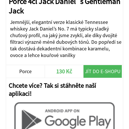
Porce 4cl Jack Daniel´s Gentleman
Jack
Jemnější, elegantní verze klasické Tennessee
whiskey Jack Daniel’s No. 7 má typicky sladký
chuťový profil, na jaký jsme zvyklí, ale díky dvojité
filtraci výrazně méně dubových tónů. Do popředí se
tak dostává dekadentní kombinace karamelu,
ovoce a lehce kouřové vanilky
130 Kč
Porce
JÍT DO E-SHOPU
Chcete více? Tak si stáhněte naší
aplikaci!