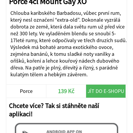
Porce 4cl Mount Gay XO
Chlouba karibského Barbadosu, vůbec první rum,
který nesl označení “extra-old”. Dokonale vyzrálá
dobrota ze země, která dala světu rum už před více
než 300 lety. Ve vyladěném blendu se snoubí 5-
17leté rumy, které odpočívaly ve třech druzích sudů.
Výsledek má bohaté aroma exotického ovoce,
zejména banánů, k tomu sladké noty vanilky a
oříšků, koření a lehce kouřový nádech dubového
dřeva. Na patře je plný, dřevitý a řízný, s parádně
kulatým tělem a hebkým závěrem.
139 Kč
Porce
JÍT DO E-SHOPU
Chcete více? Tak si stáhněte naší
aplikaci!