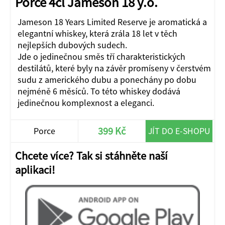
Porce 4cl Jameson 18 y.o.
Jameson 18 Years Limited Reserve je aromatická a
elegantní whiskey, která zrála 18 let v těch
nejlepších dubových sudech.
Jde o jedinečnou směs tří charakteristických
destilátů, které byly na závěr promíseny v čerstvém
sudu z amerického dubu a ponechány po dobu
nejméně 6 měsíců. To této whiskey dodává
jedinečnou komplexnost a eleganci.
399 Kč
Porce
JÍT DO E-SHOPU
Chcete více? Tak si stáhněte naší
aplikaci!