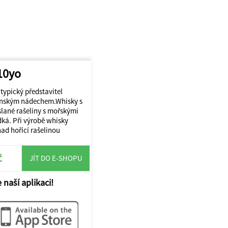
10yo
 typický představitel
cínským nádechem.Whisky s
slané rašeliny s mořskými
dká. Při výrobě whisky
ad hořící rašelinou
č
JÍT DO E-SHOPU
 naší aplikaci!