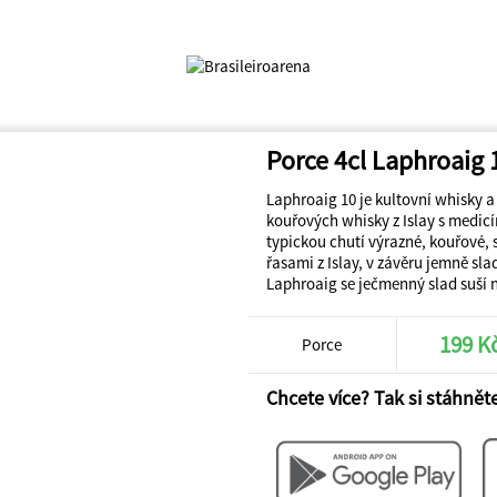
Porce 4cl Laphroaig 
Laphroaig 10 je kultovní whisky a
kouřových whisky z Islay s medi
typickou chutí výrazné, kouřové, 
řasami z Islay, v závěru jemně sla
Laphroaig se ječmenný slad suší n
199 K
Porce
Chcete více? Tak si stáhněte