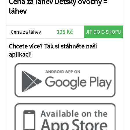
Cena za láhev Dětský ovocný =
láhev
125 Kč
Cena za láhev
JÍT DO E-SHOPU
Chcete více? Tak si stáhněte naší
aplikaci!