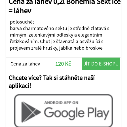
Cena za láhev 0,2l Bohemia Sekt Ice
= láhev
polosuché;
barva charmatového sektu je středně zlatavá s
mírnými zelenkavými odlesky a elegantním
řetízkováním. Chuť je šťavnatá a osvěžující s
projevem zralé hrušky, jablka nebo broskve
120 Kč
Cena za láhev
JÍT DO E-SHOPU
Chcete více? Tak si stáhněte naší
aplikaci!