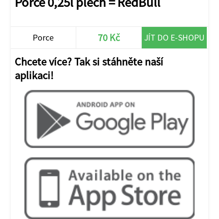
Porce 0,25l plech = RedBull
70 Kč
Porce
JÍT DO E-SHOPU
Chcete více? Tak si stáhněte naší
aplikaci!