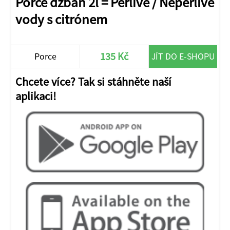
Porce džbán 2l = Perlivé / Neperlivé
vody s citrónem
135 Kč
Porce
JÍT DO E-SHOPU
Chcete více? Tak si stáhněte naší
aplikaci!