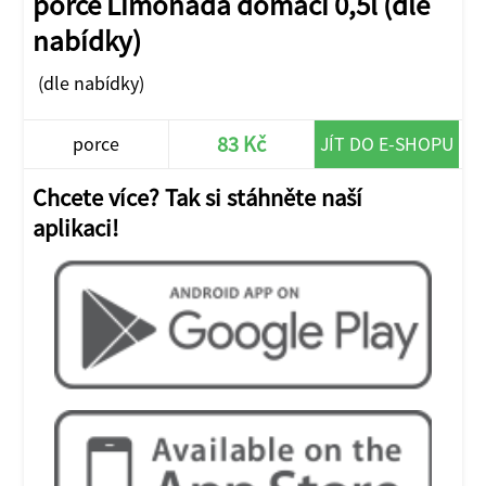
porce Limonáda domácí 0,5l (dle
nabídky)
(dle nabídky)
83 Kč
porce
JÍT DO E-SHOPU
Chcete více? Tak si stáhněte naší
aplikaci!