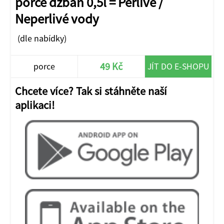
porce džbán 0,5l = Perlivé /
Neperlivé vody
(dle nabídky)
49 Kč
porce
JÍT DO E-SHOPU
Chcete více? Tak si stáhněte naší
aplikaci!