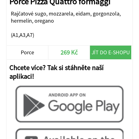
Porce Pizza Quattro formaggi
Rajčatové sugo, mozzarela, eidam, gorgonzola,
hermelín, oregano
(A1,A3,A7)
269 Kč
Porce
JÍT DO E-SHOPU
Chcete více? Tak si stáhněte naší
aplikaci!