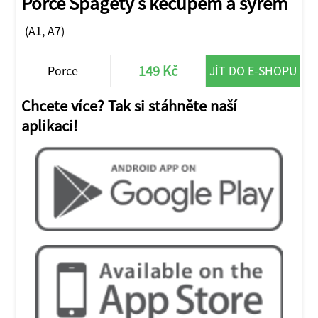
Porce Špagety s kečupem a sýrem
(A1, A7)
149 Kč
Porce
JÍT DO E-SHOPU
Chcete více? Tak si stáhněte naší
aplikaci!