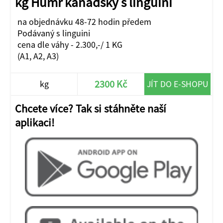
kg Humr kanadský s linguini
na objednávku 48-72 hodin předem
Podávaný s linguini
cena dle váhy - 2.300,-/ 1 KG
(A1, A2, A3)
2300 Kč
kg
JÍT DO E-SHOPU
Chcete více? Tak si stáhněte naší
aplikaci!