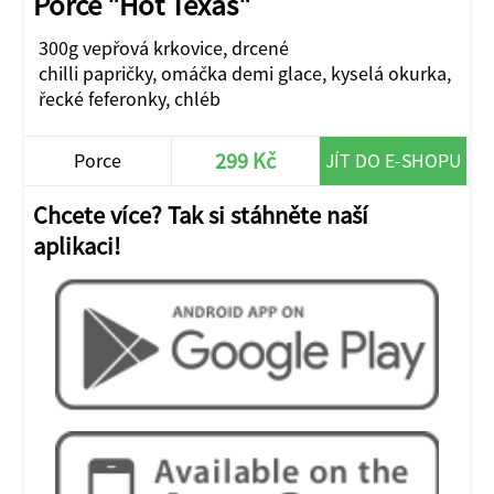
Porce "Hot Texas"
300g vepřová krkovice, drcené
chilli papričky, omáčka demi glace, kyselá okurka,
řecké feferonky, chléb
299 Kč
Porce
JÍT DO E-SHOPU
Chcete více? Tak si stáhněte naší
aplikaci!