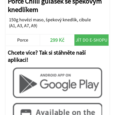
Porce Chilli gulášek se špekovým
knedlíkem
150g hovězí maso, špekový knedlík, cibule
(A1, A3, A7, A9)
299 Kč
Porce
JÍT DO E-SHOPU
Chcete více? Tak si stáhněte naší
aplikaci!