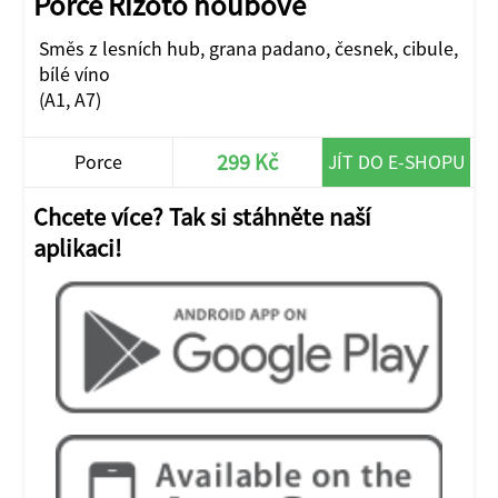
Porce Rizoto houbové
Směs z lesních hub, grana padano, česnek, cibule,
bílé víno
(A1, A7)
299 Kč
Porce
JÍT DO E-SHOPU
Chcete více? Tak si stáhněte naší
aplikaci!