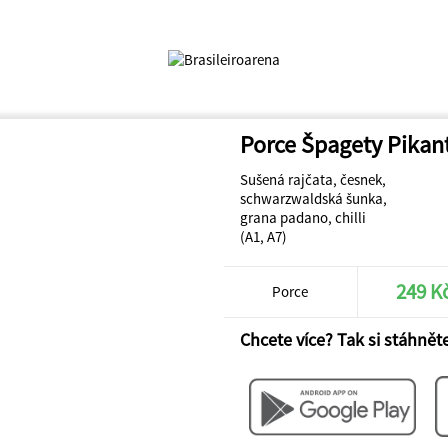
Porce Špagety Pikan
Sušená rajčata, česnek,
schwarzwaldská šunka,
grana padano, chilli
(A1, A7)
249 K
Porce
Chcete více? Tak si stáhněte