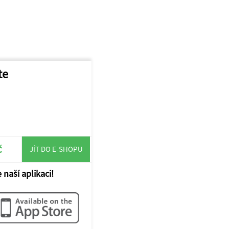
te
č
JÍT DO E-SHOPU
 naší aplikaci!