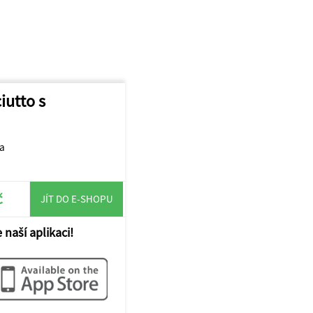
iutto s
la
č
JÍT DO E-SHOPU
 naší aplikaci!