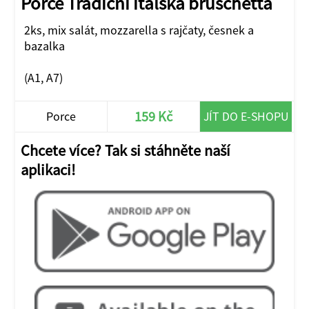
Porce Tradiční italská bruschetta
2ks, mix salát, mozzarella s rajčaty, česnek a
bazalka
(A1, A7)
159 Kč
Porce
JÍT DO E-SHOPU
Chcete více? Tak si stáhněte naší
aplikaci!