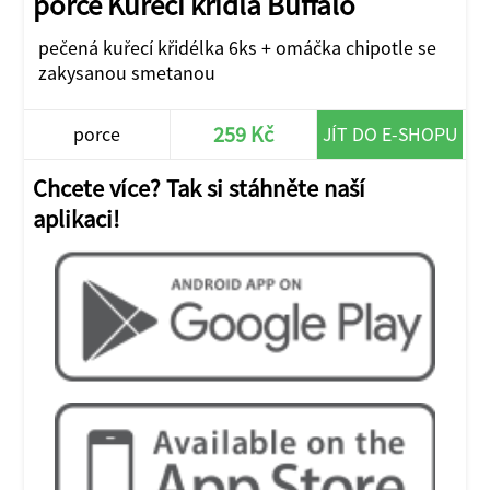
porce Kuřecí křídla Buffalo
pečená kuřecí křidélka 6ks + omáčka chipotle se
zakysanou smetanou
259 Kč
porce
JÍT DO E-SHOPU
Chcete více? Tak si stáhněte naší
aplikaci!