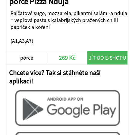
porce Pizza Nduja
Rajčatové sugo, mozzarela, pikantní salám -a nduja
= vepřová pasta s kalabrijských pražených chilli
papriček a koření
(A1,A3,A7)
269 Kč
porce
JÍT DO E-SHOPU
Chcete více? Tak si stáhněte naší
aplikaci!