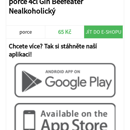
porce 4cl Gin Beefeater
Nealkoholický
65 Kč
porce
JÍT DO E-SHOPU
Chcete více? Tak si stáhněte naší
aplikaci!