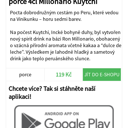
porce 4cl Millonario Kuytchi
Pocta dobrodružným cestám po Peru, které vedou
na Vinikunku – horu sedmi barev.
Na počest Kuytchi, Incké bohyně duhy, byl vytvořen
nový spirit drink na bázi Ron Millonario, obohacený
o vzácná přírodní aromata včetně kakaa a “dulce de
leche”. Výsledkem je lahodně hladký a sametový
drink jako teplo peruánského slunce.
119 Kč
porce
JÍT DO E-SHOPU
Chcete více? Tak si stáhněte naší
aplikaci!