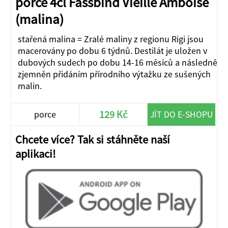
porce 4cl Fassbind Vieille Amboise
(malina)
stařená malina = Zralé maliny z regionu Rigi jsou
macerovány po dobu 6 týdnů. Destilát je uložen v
dubových sudech po dobu 14-16 měsíců a následně
zjemněn přidáním přírodního výtažku ze sušených
malin.
129 Kč
porce
JÍT DO E-SHOPU
Chcete více? Tak si stáhněte naší
aplikaci!