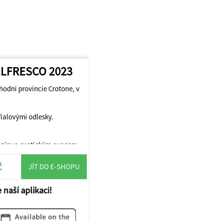
BELFRESCO 2023
chodní provincie Crotone, v
fialovými odlesky.
sýry a exotickým ovocem.
č
JÍT DO E-SHOPU
 naší aplikaci!