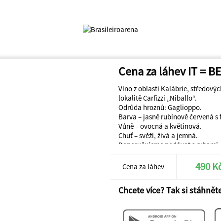
Cena za láhev IT = 
Víno z oblasti Kalábrie, středový
lokalitě Carfizzi „Niballo“.
Odrůda hroznů: Gaglioppo.
Barva – jasně rubínově červená s 
Vůně – ovocná a květinová.
Chuť – svěží, živá a jemná.
Doporučujeme podávat s rybami, 
Obsah alkoholu: 12,5 % obj.
490 K
Cena za láhev
Chcete více? Tak si stáhněte