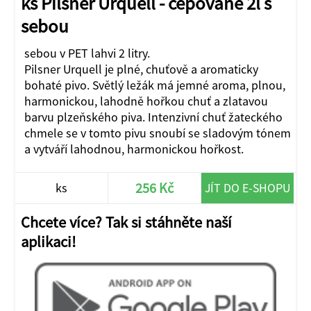
ks Pilsner Urquell - čepované 2l s
sebou
sebou v PET lahvi 2 litry.
Pilsner Urquell je plné, chuťově a aromaticky
bohaté pivo. Světlý ležák má jemné aroma, plnou,
harmonickou, lahodně hořkou chuť a zlatavou
barvu plzeňského piva. Intenzivní chuť žateckého
chmele se v tomto pivu snoubí se sladovým tónem
a vytváří lahodnou, harmonickou hořkost.
256 Kč
ks
JÍT DO E-SHOPU
Chcete více? Tak si stáhněte naší
aplikaci!