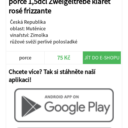
porce 1,5dcl Zweigeltrebe klaret
rosé frizzante
Česká Republika
oblast: Mutěnice
vinařství: Zimolka
růžové svěží perlivé polosladké
75 Kč
porce
JÍT DO E-SHOPU
Chcete více? Tak si stáhněte naší
aplikaci!