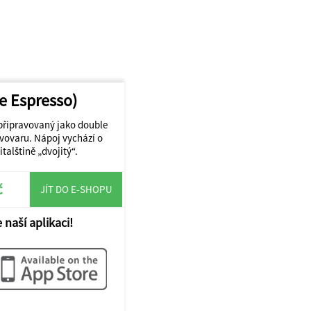
e Espresso)
připravovaný jako double
vovaru. Nápoj vychází o
alštině „dvojitý“.
č
JÍT DO E-SHOPU
 naší aplikaci!